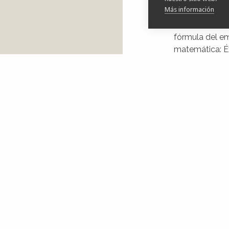
Más información
Este libro desm
motivaciones 
fórmula del e
matemática: Éx
comunicación, 
Éxito Empresar
provocadora re
conceptos tan 
competencia, e
ahí su título,
conocida oxito
conocida como 
Inscripci
https://