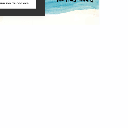
uración de cookies
negocios, que expresa de la siguiente manera:
o de anécdotas y experiencias personales. Esta
usión de que, lejos de estar vinculado a
sufrimiento, la ambición material y la
a amistad, la colaboración y las emociones. Y de
l emprendimiento, como derivación de la
al y con los patrones sexuales, y que es
siguiente formulario: