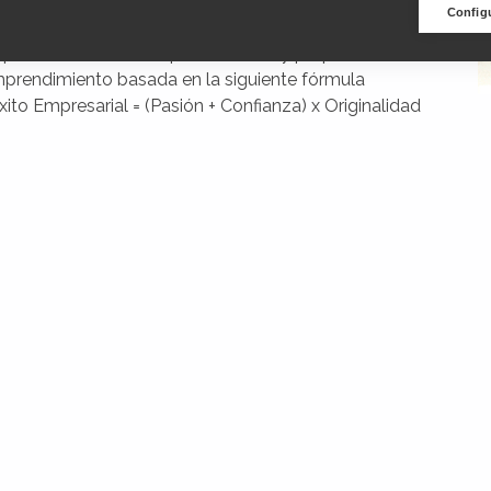
Config
onta los viejos clichés sobre el éxito empresarial y las
que mueven a los emprendedores, y proponen una nueva
mprendimiento basada en la siguiente fórmula
ito Empresarial = (Pasión + Confianza) x Originalidad
una fórmula con la que quiere superar la vieja receta de los 
ial = (Formación + Norma) x Esfuerzo, en un recorrido cuajad
flexión sobre el emprendimiento y sus claves llega a la concl
antipáticos como el sacrificio, la superación, la capacidad de 
l mundo de la empresa está vinculado al placer, la afición, l
 Exitocina, es la palabra elegida para dar nombre al motor de
cina, hormona relacionada con la conducta maternal y patern
la hormona del amor o la felicidad.
ones gratuitas hasta completar aforo a través del 
forms.gle/AqvFa9A6MJmdbSP59