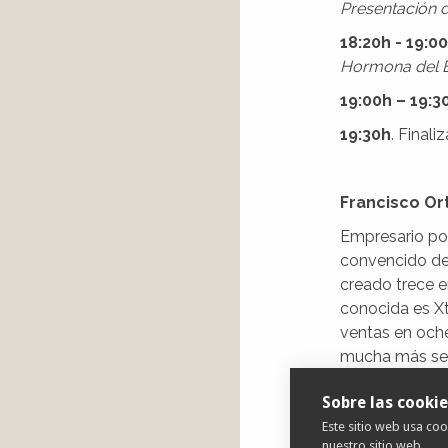
Presentación d
18:20h - 19:0
Hormona del 
19:00h – 19:3
19:30h
. Finali
Francisco Or
Empresario por
convencido de
creado trece e
conocida es Xt
ventas en och
mucha más sent
intenta. Por e
Sobre las cookie
qué pasa.
Este sitio web usa co
Sinopsis de E
nuestro sitio web.