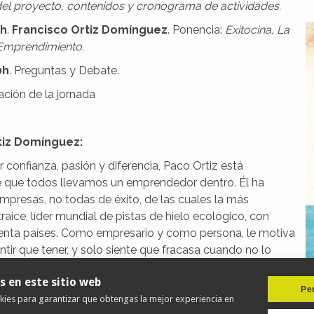
el proyecto, contenidos y cronograma de actividades.
0h
.
Francisco Ortiz Domínguez
. Ponencia:
Exitocina, La
Emprendimiento.
0h
. Preguntas y Debate.
zación de la jornada
tiz Domínguez:
 confianza, pasión y diferencia, Paco Ortiz está
 que todos llevamos un emprendedor dentro. Él ha
mpresas, no todas de éxito, de las cuales la más
raice, líder mundial de pistas de hielo ecológico, con
enta países. Como empresario y como persona, le motiva
ir que tener, y solo siente que fracasa cuando no lo
so, en un atasco, siempre coge la primera bocacalle a ver
s en este sitio web
Per
okies para garantizar que obtengas la mejor experiencia en
xitocina: