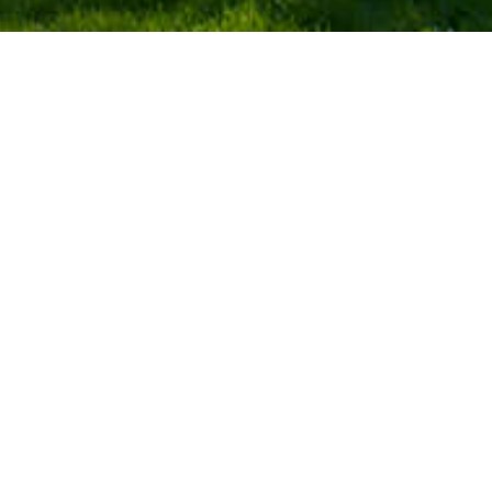
Savia en Facebook
▼
SÍA
ERRITORIO