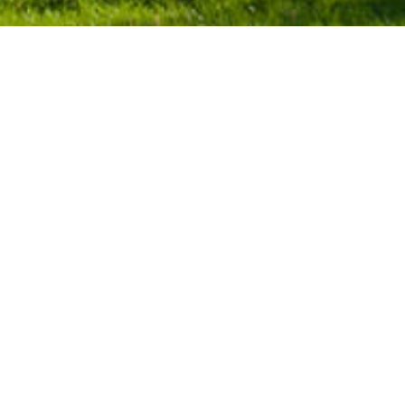
Actuaciones
▼
NUNDACIONES
II CONCURSO INTERNACIONAL DE POE
RURAL
24/3/2026
RETO DEMOGRÁFICO Y CONSERVACIÓN DEL T