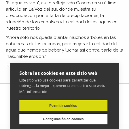
"El agua es vida", así lo refleja Iván Casero en su último
artículo en La Voz del sur, donde muestra su
preocupación por la falta de precipitaciones, la
situación de los embalses y la calidad de las aguas en
nuestro territorio.
"Ahora sólo nos queda plantar muchos árboles en las
cabeceras de las cuencas, para mejorar la calidad del
agua que hemos de beber y luchar así contra parte de la
inasumible erosión."
Para acceder al artículo completo
pulse aquí
Sobre las cookies en este sitio web
Este sitio web usa cookies para garantizar que
obtengas la mejor experiencia en nuestro sitio web.
Más información
Permitir cookies
| Copyright © 2019 fundacionsavia.org |
Aviso Legal
|
Configuración de cookies