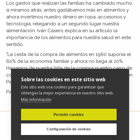
Los gastos que realizan las familias ha cambiado mucho,
si miramos atrás, antes gastábamos más en alimentos y
ahora invertimos nuestro dinero en ropa, accesorios y
tecnología, relegando a un segundo lugar nuestra
alimentación. Iván Casero explica en su artículo la
importancia de los alimentos para nuestra salud en este
sentido.
"La cesta de la compra de alimentos en 1960 suponía el
60% de la economía familiar y ahora no llega al 20%.
Hagamos de nuestra lista de la compra nuestro carro de
combate, bien vale mirar el precio de la vida, vivamos en
Sobre las cookies en este sitio web
Paz, hoy día de los difuntos y de la ecología."
Este sitio web usa cookies para garantizar que
Para acceder al artículo completo
pulse aquí
obtengas la mejor experiencia en nuestro sitio web.
Más información
Permitir cookies
Configuración de cookies