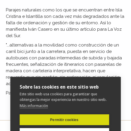
Parajes naturales como los que se encuentran entre Isla
Cristina e Islantilla son cada vez más degradados ante la
falta de ordenación y gestión de su entorno. Así lo
manifiesta Iván Casero en su último artículo para La Voz
del Sur.
"...alternativas a la movilidad como construcción de un
carril bici junto a la carretera, puesta en servicio de
autobuses con paradas intermedias de subida y bajada
frecuentes, señalización de itinerarios con pasarelas de
madera con cartelería interpretativa, hacen que
recuerde que sin gestión, sin ordenación, ni regulación
adecuada, la degradación es inminente."
Sobre las cookies en este sitio web
Para acceder al artículo completo
pulse aquí
Este sitio web usa cookies para garantizar que
obtengas la mejor experiencia en nuestro sitio web.
Más información
Permitir cookies