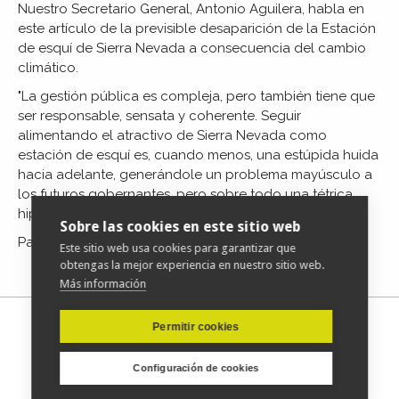
Nuestro Secretario General, Antonio Aguilera, habla en
este artículo de la previsible desaparición de la Estación
de esquí de Sierra Nevada a consecuencia del cambio
climático.
"La gestión pública es compleja, pero también tiene que
ser responsable, sensata y coherente. Seguir
alimentando el atractivo de Sierra Nevada como
estación de esquí es, cuando menos, una estúpida huida
hacia adelante, generándole un problema mayúsculo a
los futuros
gobernantes, pero sobre todo una tétrica
hipoteca a Andalucía. "
Sobre las cookies en este sitio web
Para acceder al artículo completo
pulse aquí
Este sitio web usa cookies para garantizar que
obtengas la mejor experiencia en nuestro sitio web.
Más información
Permitir cookies
Configuración de cookies