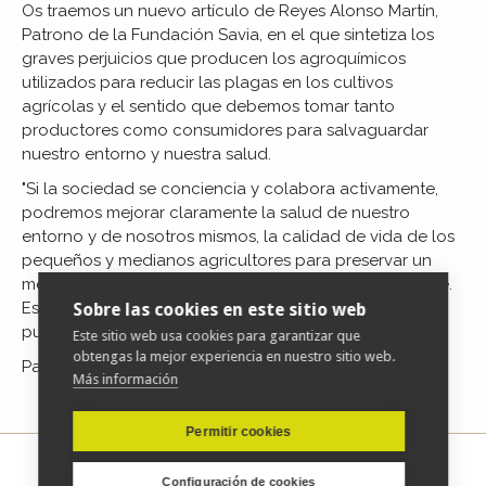
Os traemos un nuevo artículo de Reyes Alonso Martín,
Patrono de la Fundación Savia, en el que sintetiza los
graves perjuicios que producen los agroquímicos
utilizados para reducir las plagas en los cultivos
agrícolas y el sentido que debemos tomar tanto
productores como consumidores para salvaguardar
nuestro entorno y nuestra salud.
"Si la sociedad se conciencia y colabora activamente,
podremos mejorar claramente la salud de nuestro
entorno y de nosotros mismos, la calidad de vida de los
pequeños y medianos agricultores para preservar un
medio rural social, ambiental y económicamente viable.
Es necesario contar con formación e información
Sobre las cookies en este sitio web
puntual."
Este sitio web usa cookies para garantizar que
obtengas la mejor experiencia en nuestro sitio web.
Para acceder al artículo completo
pulse aquí
Más información
Permitir cookies
Configuración de cookies