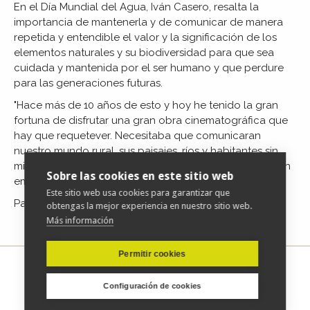
En el Día Mundial del Agua, Iván Casero, resalta la
importancia de mantenerla y de comunicar de manera
repetida y entendible el valor y la significación de los
elementos naturales y su biodiversidad para que sea
cuidada y mantenida por el ser humano y que perdure
para las generaciones futuras.
"Hace más de 10 años de esto y hoy he tenido la gran
fortuna de disfrutar una gran obra cinematográfica que
hay que requetever. Necesitaba que comunicaran
nuestro
mundo rural, sus paisajes, ríos y habitantes sin
micrófono ni cámaras, en unos instantes cotidianos y sin
Sobre las cookies en este sitio web
embargo mágicos."
Este sitio web usa cookies para garantizar que
Para acceder al artículo completo
pulse aquí
obtengas la mejor experiencia en nuestro sitio web.
Más información
Permitir cookies
Configuración de cookies