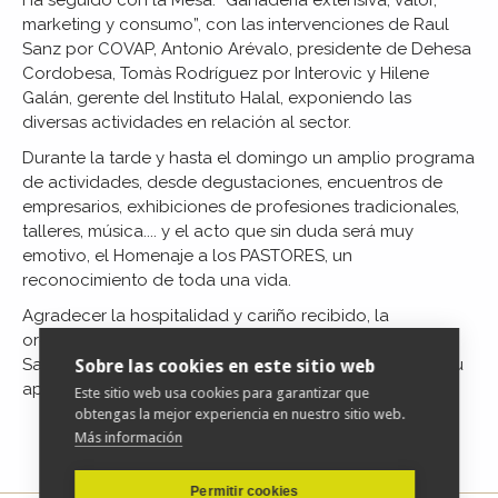
Ha seguido con la Mesa: “Ganadería extensiva, valor,
marketing y consumo”, con las intervenciones de Raul
Sanz por COVAP, Antonio Arévalo, presidente de Dehesa
Cordobesa, Tomàs Rodríguez por Interovic y Hilene
Galán, gerente del Instituto Halal, exponiendo las
diversas actividades en relación al sector.
Durante la tarde y hasta el domingo un amplio programa
de actividades, desde degustaciones, encuentros de
empresarios, exhibiciones de profesiones tradicionales,
talleres, música.... y el acto que sin duda será muy
emotivo, el Homenaje a los PASTORES, un
reconocimiento de toda una vida.
Agradecer la hospitalidad y cariño recibido, la
organización y el reconocimiento desde Fundación
Savia al compromiso de la corporación municipal en su
Sobre las cookies en este sitio web
apuesta en defensa de lo rural....
Este sitio web usa cookies para garantizar que
obtengas la mejor experiencia en nuestro sitio web.
Más información
Permitir cookies