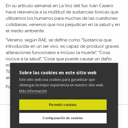
En su artículo semanal en La Voz del Sur, Iván Casero
hace relevancia a la multitud de sustancias tóxicas que
utilizamos los humanos para muchas de las cuestiones
cotidianas, venenos que nos perjudican en la salud y en
el medio ambiente.
"Veneno, según RAE, se define como "Sustancia que,
introducida en un ser vivo, es capaz de producir graves
alteraciones funcionales e incluso la muerte", "Cosa
nociva a la salud", "Cosa que puede causar un daño
moral", y "Sentimiento negativo, como la ira o el rencor".
Tóxico, "que contiene veneno o produce
Sobre las cookies en este sitio web
envenenamiento"."
Este sitio web usa cookies para garantizar que
obtengas la mejor experiencia en nuestro sitio web.
Para acceder al artículo completo
pulse aquí
Más información
Permitir cookies
Configuración de cookies