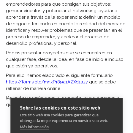
emprendedores para que consigan sus objetivos;
generar vínculos y potenciar el networking; ayudar a
aprender a través de la experiencia; definir un modelo
de negocio teniendo en cuenta la realidad del mercado;
identificar y resolver problemas que se presentan en el
proceso de emprender; y acelerar el proceso de
desarrollo profesional y personal.
Podéis presentar proyectos que se encuentren en
cualquier fase, desde la idea, en fase de inicio e incluso
que estén ya operativos.
Para ello, hemos elaborado el siguiente formulario
https://forms.gle/mnxP189a1AZXd1az7
que se debe
rellenar de manera online.
¡Anímate y preséntanos tu proyecto, te ayudaremos a
que avance a través de este programa!
Sobre las cookies en este sitio web
Este sitio web usa cookies para garantizar que
obtengas la mejor experiencia en nuestro sitio web.
Más información