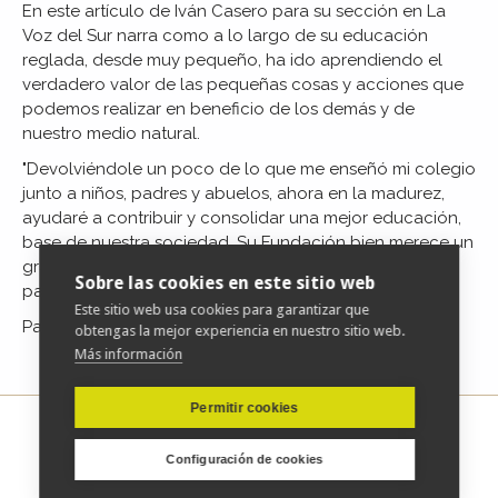
En este artículo de Iván Casero para su sección en La
Voz del Sur narra como a lo largo de su educación
reglada, desde muy pequeño, ha ido aprendiendo el
verdadero valor de las pequeñas cosas y acciones que
podemos realizar en beneficio de los demás y de
nuestro medio natural.
"Devolviéndole un poco de lo que me enseñó mi colegio
junto a niños, padres y abuelos, ahora en la madurez,
ayudaré a contribuir y consolidar una mejor educación,
base de nuestra
sociedad. Su Fundación bien merece un
gratificante esfuerzo, agradecido por dejarme formar
Sobre las cookies en este sitio web
parte."
Este sitio web usa cookies para garantizar que
Para acceder al artículo completo
pulse aquí
obtengas la mejor experiencia en nuestro sitio web.
Más información
Permitir cookies
Configuración de cookies