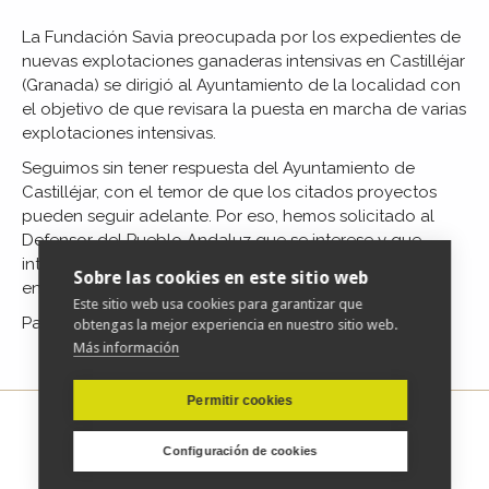
La Fundación Savia preocupada por los expedientes de
nuevas explotaciones ganaderas intensivas en Castilléjar
(Granada) se dirigió al Ayuntamiento de la localidad con
el objetivo de que revisara la puesta en marcha de varias
explotaciones intensivas.
Seguimos sin tener respuesta del Ayuntamiento de
Castilléjar, con el temor de que los citados proyectos
pueden seguir adelante. Por eso, hemos solicitado al
Defensor del Pueblo Andaluz que se interese y que
intervenga para que haya respuesta por parte de la
Sobre las cookies en este sitio web
entidad local.
Este sitio web usa cookies para garantizar que
Para acceder a la noticia completa
pulse aquí
obtengas la mejor experiencia en nuestro sitio web.
Más información
Permitir cookies
Configuración de cookies