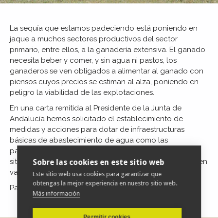
La sequía que estamos padeciendo está poniendo en
jaque a muchos sectores productivos del sector
primario, entre ellos, a la ganadería extensiva. El ganado
necesita beber y comer, y sin agua ni pastos, los
ganaderos se ven obligados a alimentar al ganado con
piensos cuyos precios se estiman al alza, poniendo en
peligro la viabilidad de las explotaciones.
En una carta remitida al Presidente de la Junta de
Andalucía hemos solicitado el establecimiento de
medidas y acciones para dotar de infraestructuras
básicas de abastecimiento de agua como las
pantanetas, los aljibes y las cisternas para evitar
situaciones alarmantes como ocurridas anteriormente en
Sobre las cookies en este sitio web
varias comarcas andaluzas.
Este sitio web usa cookies para garantizar que
obtengas la mejor experiencia en nuestro sitio web.
Para acceder a la noticia completa
pulse aquí
Más información
Permitir cookies