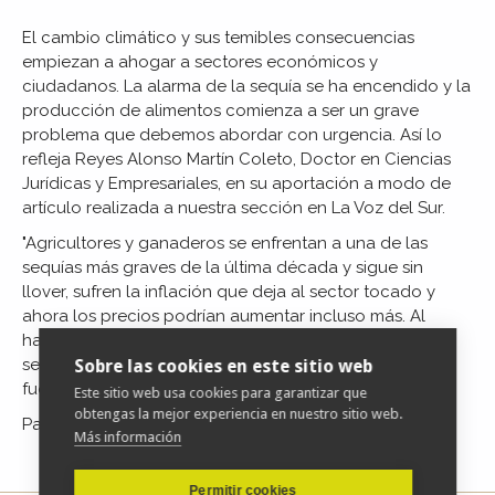
El cambio climático y sus temibles consecuencias
empiezan a ahogar a sectores económicos y
ciudadanos. La alarma de la sequía se ha encendido y la
producción de alimentos comienza a ser un grave
problema que debemos abordar con urgencia. Así lo
refleja Reyes Alonso Martín Coleto, Doctor en Ciencias
Jurídicas y Empresariales, en su aportación a modo de
artículo realizada a nuestra sección en La Voz del Sur.
"Agricultores y ganaderos se enfrentan a una de las
sequías más graves de la última década y sigue sin
llover, sufren la inflación que deja al sector tocado y
ahora los precios podrían aumentar incluso más. Al
haber menos producción, habrá menos alimentos y
serán más caros. Los jóvenes buscan otras opciones
Sobre las cookies en este sitio web
fuera de la agricultura o la ganadería."
Este sitio web usa cookies para garantizar que
obtengas la mejor experiencia en nuestro sitio web.
Para acceder al artículo completo
pulse aquí
Más información
Permitir cookies