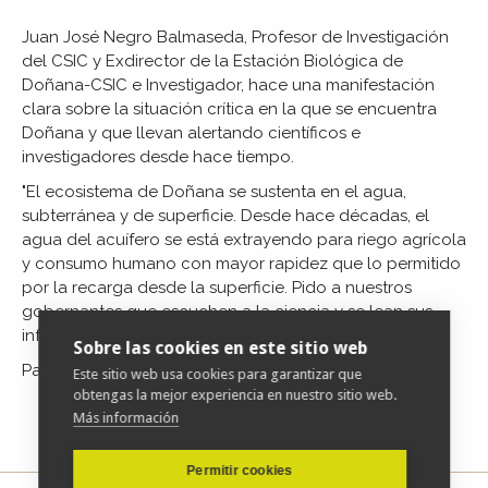
Juan José Negro Balmaseda, Profesor de Investigación
del CSIC y Exdirector de la Estación Biológica de
Doñana-CSIC e Investigador, hace una manifestación
clara sobre la situación crítica en la que se encuentra
Doñana y que llevan alertando científicos e
investigadores desde hace tiempo.
"El ecosistema de Doñana se sustenta en el agua,
subterránea y de superficie. Desde hace décadas, el
agua del acuífero se
está extrayendo para riego agrícola
y consumo humano con mayor rapidez que lo permitido
por la recarga desde la superficie. Pido a nuestros
gobernantes que escuchen a la ciencia y se lean sus
informes. Y luego tomen decisiones políticas."
Sobre las cookies en este sitio web
Para acceder al artículo completo
pulse aquí
Este sitio web usa cookies para garantizar que
obtengas la mejor experiencia en nuestro sitio web.
Más información
Permitir cookies