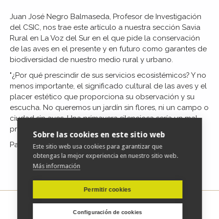
Juan José Negro Balmaseda, Profesor de Investigación
del CSIC, nos trae este artículo a nuestra sección Savia
Rural en La Voz del Sur en el que pide la conservación
de las aves en el presente y en futuro como garantes de
biodiversidad de nuestro medio rural y urbano.
"¿Por qué prescindir de sus servicios ecosistémicos? Y no
menos importante, el significado cultural de las aves y el
placer estético que proporciona su observación y su
escucha. No queremos un jardín sin flores, ni un campo o
ciudad sin aves. Una primavera silenciosa sería un mal
presagio para la humanidad."
Sobre las cookies en este sitio web
Para acceder al artículo completo
pulse aquí
Este sitio web usa cookies para garantizar que
obtengas la mejor experiencia en nuestro sitio web.
Más información
Permitir cookies
Configuración de cookies