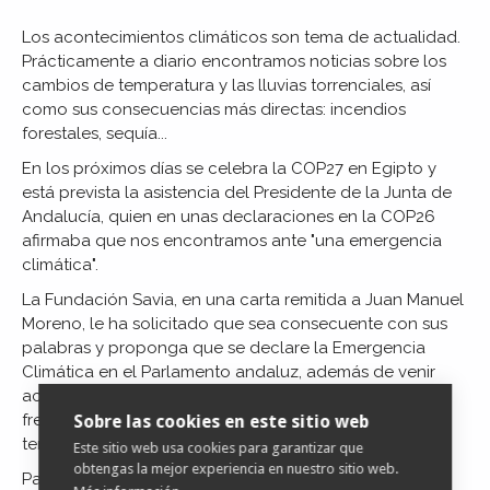
Los acontecimientos climáticos son tema de actualidad.
Prácticamente a diario encontramos noticias sobre los
cambios de temperatura y las lluvias torrenciales, así
como sus consecuencias más directas: incendios
forestales, sequía...
En los próximos días se celebra la COP27 en Egipto y
está prevista la asistencia del Presidente de la Junta de
Andalucía, quien en unas declaraciones en la COP26
afirmaba que nos encontramos ante "una emergencia
climática".
La Fundación Savia, en una carta remitida a Juan Manuel
Moreno, le ha solicitado que sea consecuente con sus
palabras y proponga que se declare la Emergencia
Climática en el Parlamento andaluz, además de venir
acompañada de medidas claras y contundentes que
frenen y mitiguen el cambio climático en nuestro
Sobre las cookies en este sitio web
territorio.
Este sitio web usa cookies para garantizar que
obtengas la mejor experiencia en nuestro sitio web.
Para acceder a la noticia completa
pulse aquí